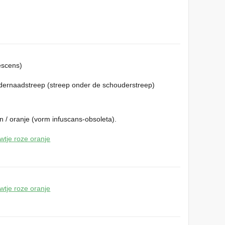
escens)
udernaadstreep (streep onder de schouderstreep)
in / oranje (vorm infuscans-obsoleta).