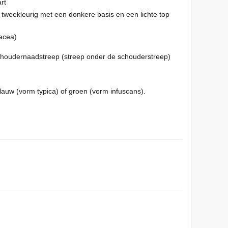
rt
): tweekleurig met een donkere basis en een lichte top
acea)
 schoudernaadstreep (streep onder de schouderstreep)
lauw (vorm typica) of groen (vorm infuscans).