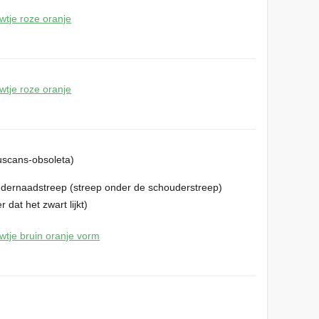
uscans-obsoleta)
oudernaadstreep (streep onder de schouderstreep)
 dat het zwart lijkt)
m