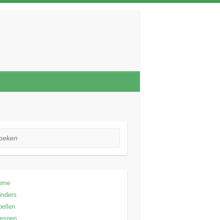
ken
ome
inders
bellen
espen