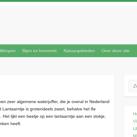
Wespen
Bijen en hommels
Natuurgebieden
Over deze site
Zoe
een zeer algemene waterjuffer, die je overal in Nederland
t Lantaarntje is grotendeels zwart, behalve het 8e
H
 Het lijkt een beetje op een lantaarntje aan een stokje,
Vl
nken heeft.
Li
W